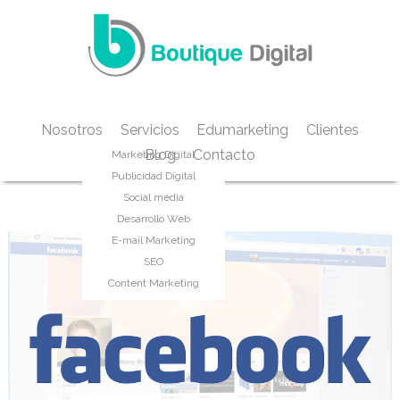
Nosotros
Servicios
Edumarketing
Clientes
Blog
Contacto
Marketing Digital
Etiqueta:
redes sociales
Publicidad Digital
Social media
Desarrollo Web
E-mail Marketing
SEO
Content Marketing